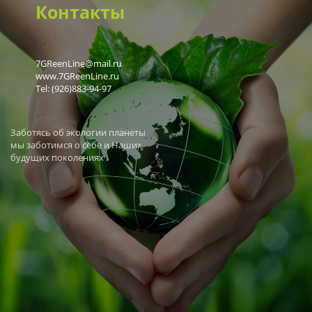
Контакты
7GReenLine@mail.ru
www.7GReenLine.ru
Tel: (926)883-94-97
Заботясь об экологии планеты
мы заботимся о себе и Наших
будущих поколениях !