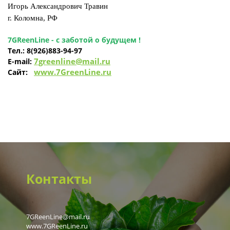
Игорь Александрович Травин
г. Коломна, РФ
7GReenLine - с заботой о будущем !
Тел.:
8(926)883-94-97
7greenline@mail.ru
E-mail:
www.7GreenLine.ru
Сайт:
Контакты
7GReenLine@mail.ru
www.7GReenLine.ru